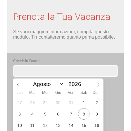
Prenota la Tua Vacanza
Se vuoi maggiori informazioni, compila questo
modulo. Ti ricontatteremo quanto prima possibile.
Check-in Data
*
Lun
Mar
Mer
Gio
Ven
Sab
Dom
27
28
29
30
31
1
2
3
4
5
6
7
8
9
10
11
12
13
14
15
16