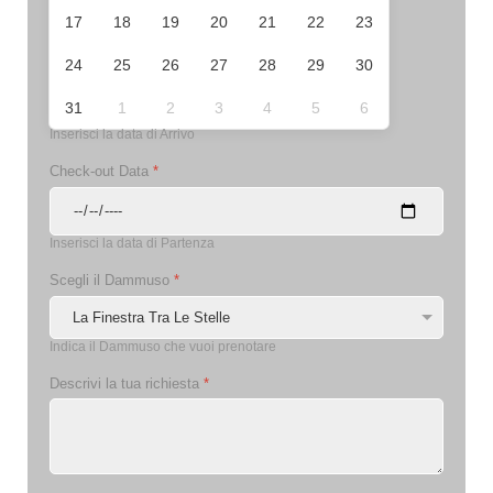
17
18
19
20
21
22
23
24
25
26
27
28
29
30
31
1
2
3
4
5
6
Inserisci la data di Arrivo
Check-out Data
*
Inserisci la data di Partenza
Scegli il Dammuso
*
Indica il Dammuso che vuoi prenotare
Descrivi la tua richiesta
*